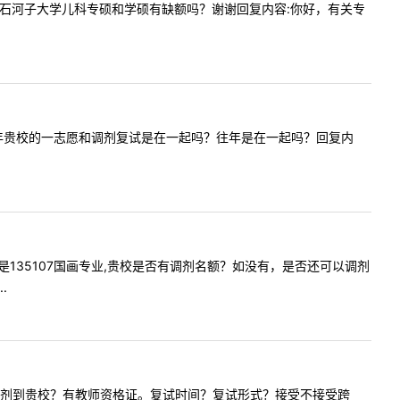
2020年石河子大学儿科专硕和学硕有缺额吗？谢谢回复内容:你好，有关专
想问一下今年贵校的一志愿和调剂复试是在一起吗？往年是在一起吗？回复内
我报考的是135107国画专业,贵校是否有调剂名额？如没有，是否还可以调剂
.
55分能否调剂到贵校？有教师资格证。复试时间？复试形式？接受不接受跨