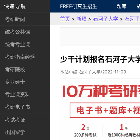
快速导航
FREE研究生招生
题库
首页
>
新疆
>
石河子大学
>
石河子
考研新闻
统考公共课
统考专业课
考研指南经验
少干计划报名石河子大
考研院校
本站小编 石河子大学/2022-11-09
专业硕士
专业课资料
考研电子书
考试考证
出国留学