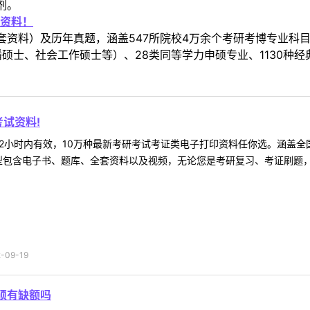
剂。
资料！
套资料）及历年真题，涵盖547所院校4万余个考研考博专业科
硕士、社会工作硕士等）、28类同等学力申硕专业、1130种经
试资料!
2小时内有效，10万种最新考研考试考证类电子打印资料任你选。涵盖全国
型包含电子书、题库、全套资料以及视频，无论您是考研复习、考证刷题，还
09-19
硕有缺额吗