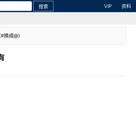
VIP
资料
搜索
(#换成@)
有