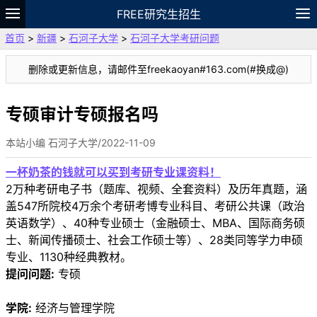
FREE研究生招生
首页
>
新疆
>
石河子大学
>
石河子大学考研问题
题库
故事
专题
APP
笔记
论坛
删除或更新信息，请邮件至freekaoyan#163.com(#换成@)
VIP
资料
专硕审计专硕报名吗
本站小编 石河子大学/2022-11-09
一杯奶茶的钱就可以买到考研专业课资料！
2万种考研电子书（题库、视频、全套资料）及历年真题，涵
盖547所院校4万余个考研考博专业科目、考研公共课（政治
英语数学）、40种专业硕士（金融硕士、MBA、国际商务硕
士、新闻传播硕士、社会工作硕士等）、28类同等学力申硕
专业、1130种经典教材。
提问问题:
专硕
学院:
经济与管理学院