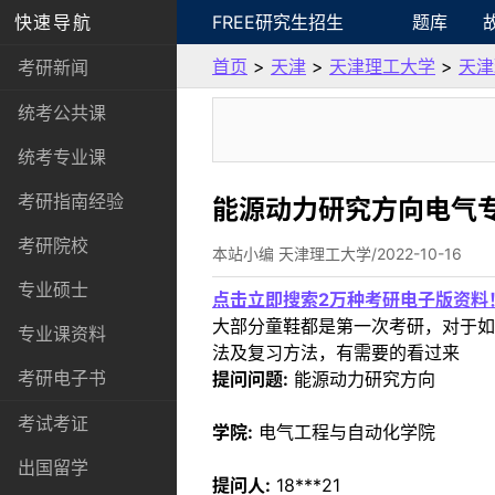
快速导航
FREE研究生招生
题库
首页
>
天津
>
天津理工大学
>
天津
考研新闻
统考公共课
统考专业课
考研指南经验
能源动力研究方向电气
考研院校
本站小编 天津理工大学/2022-10-16
专业硕士
点击立即搜索2万种考研电子版资料
大部分童鞋都是第一次考研，对于如
专业课资料
法及复习方法，有需要的看过来
考研电子书
提问问题:
能源动力研究方向
考试考证
学院:
电气工程与自动化学院
出国留学
提问人:
18***21