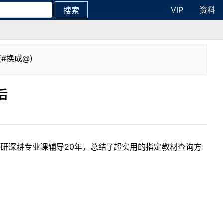
VIP
资料
搜索
(#换成@)
后
考研深耕专业课辅导20年，总结了超实用的指定教材查询方