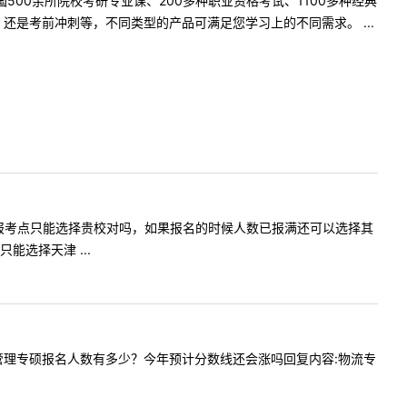
500余所院校考研专业课、200多种职业资格考试、1100多种经典
是考前冲刺等，不同类型的产品可满足您学习上的不同需求。 ...
校的考生，报考点只能选择贵校对吗，如果报名的时候人数已报满还可以选择其
选择天津 ...
去年物流管理专硕报名人数有多少？今年预计分数线还会涨吗回复内容:物流专