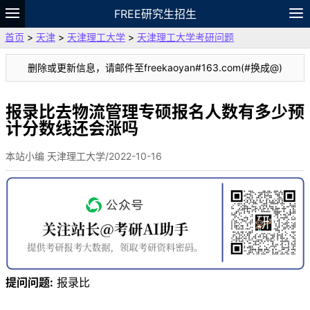
FREE研究生招生
首页
>
天津
>
天津理工大学
>
天津理工大学考研问题
题库
故事
专题
APP
笔记
论坛
删除或更新信息，请邮件至freekaoyan#163.com(#换成@)
VIP
资料
报录比去物流管理专硕报名人数有多少预
计分数线还会涨吗
本站小编 天津理工大学/2022-10-16
提问问题:
报录比