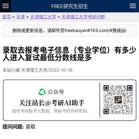
FREE研究生招生
首页
>
天津
>
天津理工大学
>
天津理工大学考研问题
题库
故事
专题
APP
笔记
论坛
删除或更新信息，请邮件至freekaoyan#163.com(#换成@)
VIP
资料
录取去报考电子信息（专业学位）有多少
人进入复试最低分数线是多
本站小编 天津理工大学/2022-10-16
提问问题:
录取