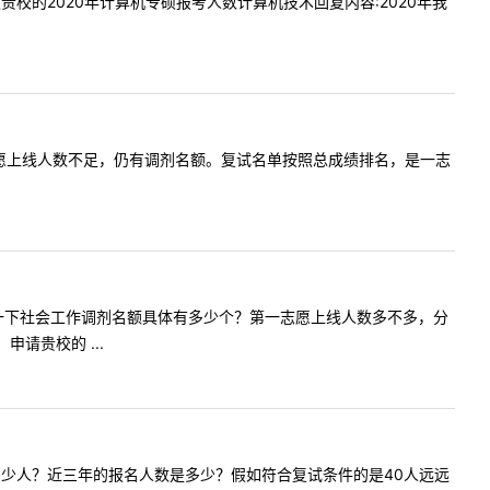
想知道贵校的2020年计算机专硕报考人数计算机技术回复内容:2020年我
义学院一志愿上线人数不足，仍有调剂名额。复试名单按照总成绩排名，是一志
，我想问您一下社会工作调剂名额具体有多少个？第一志愿上线人数多不多，分
请贵校的 ...
今年会招多少人？近三年的报名人数是多少？假如符合复试条件的是40人远远