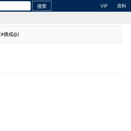
VIP
资料
搜索
(#换成@)