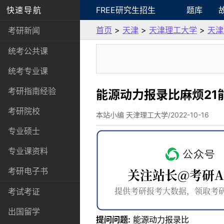
快速导航
FREE研究生招生
题库
首页
>
天津
>
天津理工大学
>
天津
考研新闻
统考公共课
统考专业课
考研指南经验
能源动力报录比麻烦21
考研院校
本站小编 天津理工大学/2022-10-16
专业硕士
专业课资料
考研电子书
考试考证
出国留学
提问问题:
能源动力报录比