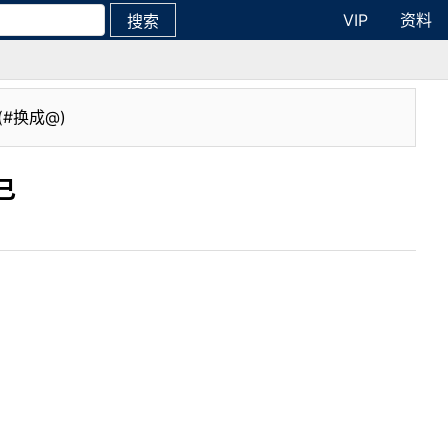
VIP
资料
搜索
(#换成@)
已