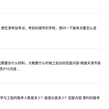
津有居住证，想在津参加考试，考别的城市的学校，想问一下报考点要怎么选
在天津考试需要办什么材料，大概要什么时候之前办好回复内容:根据天津市政
0月底 ...
一下管理科学与工程的报考人数是多少？报录比是多少？回复内容:管科的报考