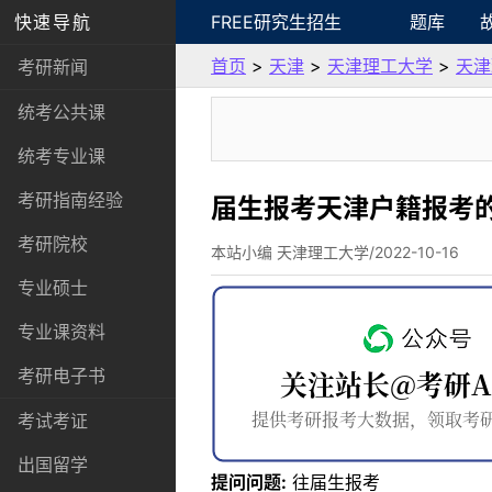
快速导航
FREE研究生招生
题库
首页
>
天津
>
天津理工大学
>
天津
考研新闻
统考公共课
统考专业课
考研指南经验
届生报考天津户籍报考
考研院校
本站小编 天津理工大学/2022-10-16
专业硕士
专业课资料
考研电子书
考试考证
出国留学
提问问题:
往届生报考