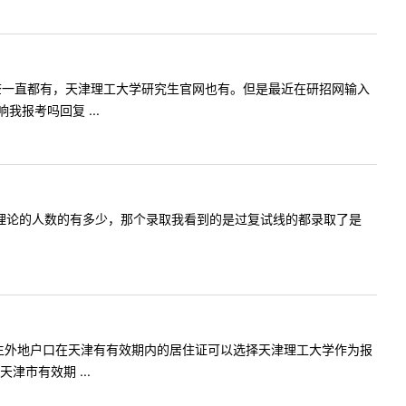
好，我之前查一直都有，天津理工大学研究生官网也有。但是最近在研招网输入
报考吗回复 ...
1届报考马理论的人数的有多少，那个录取我看到的是过复试线的都录取了是
一下，往届生外地户口在天津有有效期内的居住证可以选择天津理工大学作为报
市有效期 ...