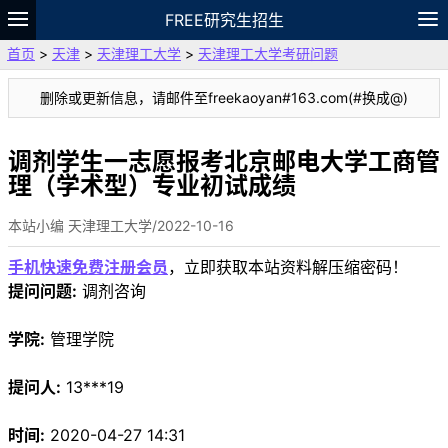
FREE研究生招生
首页
>
天津
>
天津理工大学
>
天津理工大学考研问题
题库
故事
专题
APP
笔记
论坛
删除或更新信息，请邮件至freekaoyan#163.com(#换成@)
VIP
资料
调剂学生一志愿报考北京邮电大学工商管
理（学术型）专业初试成绩
本站小编 天津理工大学/2022-10-16
手机快速免费注册会员
，立即获取本站资料解压缩密码！
提问问题:
调剂咨询
学院:
管理学院
提问人:
13***19
时间:
2020-04-27 14:31