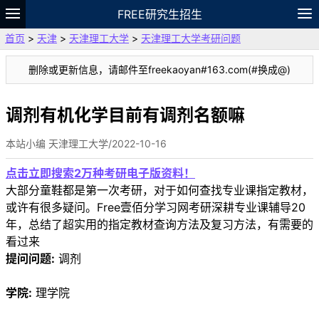
FREE研究生招生
首页
>
天津
>
天津理工大学
>
天津理工大学考研问题
题库
故事
专题
APP
笔记
论坛
删除或更新信息，请邮件至freekaoyan#163.com(#换成@)
VIP
资料
调剂有机化学目前有调剂名额嘛
本站小编 天津理工大学/2022-10-16
点击立即搜索2万种考研电子版资料！
大部分童鞋都是第一次考研，对于如何查找专业课指定教材，
或许有很多疑问。Free壹佰分学习网考研深耕专业课辅导20
年，总结了超实用的指定教材查询方法及复习方法，有需要的
看过来
提问问题:
调剂
学院:
理学院