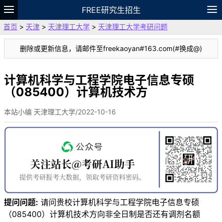
FREE研究生招生
首页
>
天津
>
天津理工大学
>
天津理工大学考研问题
题库
故事
专题
APP
笔记
论坛
删除或更新信息，请邮件至freekaoyan#163.com(#换成@)
VIP
资料
计算机科学与工程学院电子信息专硕
（085400）计算机技术方
本站小编 天津理工大学/2022-10-16
提问问题:
请问贵校计算机科学与工程学院电子信息专硕
（085400）计算机技术方向非全日制是否还有调剂名额