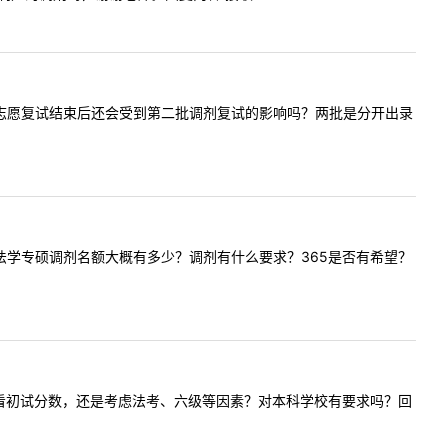
好，请问一志愿复试结束后还会受到第二批调剂复试的影响吗？两批是分开出录
校全日制法学专硕调剂名额大概有多少？调剂有什么要求？365是否有希望？
贵校是完全看初试分数，还是考虑法考、六级等因素？对本科学校有要求吗？回