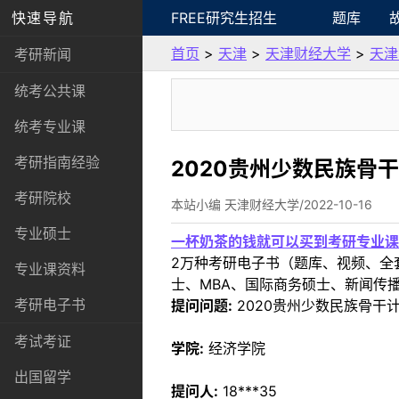
快速导航
FREE研究生招生
题库
首页
>
天津
>
天津财经大学
>
天津
考研新闻
统考公共课
统考专业课
考研指南经验
2020贵州少数民族骨
考研院校
本站小编 天津财经大学/2022-10-16
专业硕士
一杯奶茶的钱就可以买到考研专业课
2万种考研电子书（题库、视频、全
专业课资料
士、MBA、国际商务硕士、新闻传播
考研电子书
提问问题:
2020贵州少数民族骨干
考试考证
学院:
经济学院
出国留学
提问人:
18***35