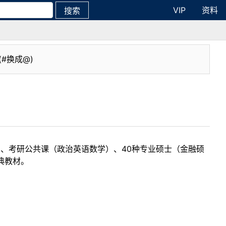
VIP
资料
搜索
(#换成@)
目、考研公共课（政治英语数学）、40种专业硕士（金融硕
典教材。