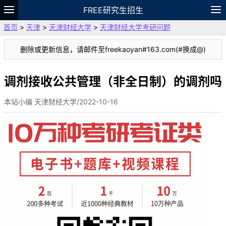
FREE研究生招生
首页
>
天津
>
天津财经大学
>
天津财经大学考研问题
题库
故事
专题
APP
笔记
论坛
删除或更新信息，请邮件至freekaoyan#163.com(#换成@)
VIP
资料
调剂接收公共管理（非全日制）的调剂吗
本站小编 天津财经大学/2022-10-16