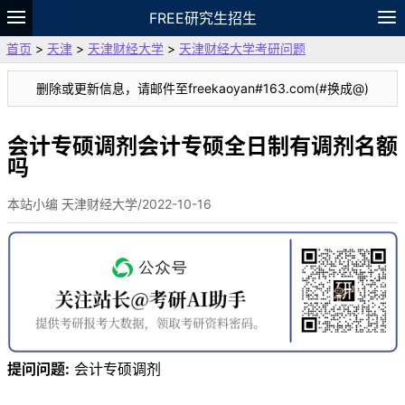
FREE研究生招生
首页
>
天津
>
天津财经大学
>
天津财经大学考研问题
题库
故事
专题
APP
笔记
论坛
删除或更新信息，请邮件至freekaoyan#163.com(#换成@)
VIP
资料
会计专硕调剂会计专硕全日制有调剂名额
吗
本站小编 天津财经大学/2022-10-16
提问问题:
会计专硕调剂