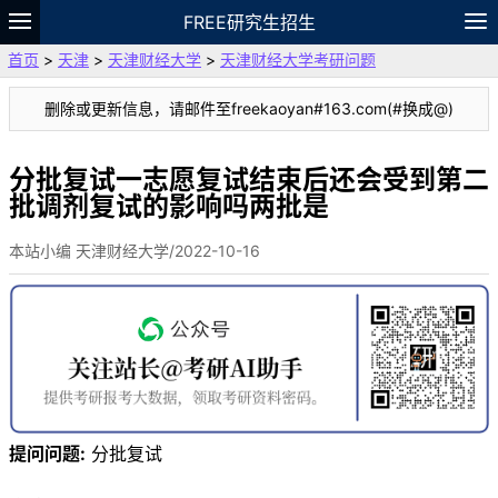
FREE研究生招生
首页
>
天津
>
天津财经大学
>
天津财经大学考研问题
题库
故事
专题
APP
笔记
论坛
删除或更新信息，请邮件至freekaoyan#163.com(#换成@)
VIP
资料
分批复试一志愿复试结束后还会受到第二
批调剂复试的影响吗两批是
本站小编 天津财经大学/2022-10-16
提问问题:
分批复试