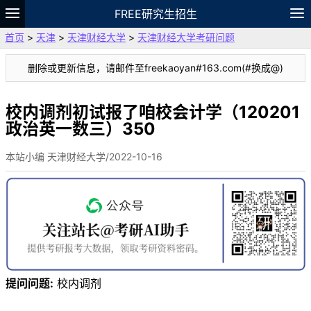
FREE研究生招生
首页
>
天津
>
天津财经大学
>
天津财经大学考研问题
题库
故事
专题
APP
笔记
论坛
删除或更新信息，请邮件至freekaoyan#163.com(#换成@)
VIP
资料
校内调剂初试报了咱校会计学（120201
政治英一数三）350
本站小编 天津财经大学/2022-10-16
提问问题:
校内调剂