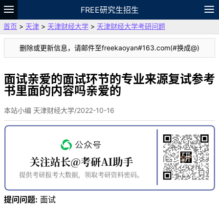
FREE研究生招生
首页
>
天津
>
天津财经大学
>
天津财经大学考研问题
题库
故事
专题
APP
笔记
论坛
删除或更新信息，请邮件至freekaoyan#163.com(#换成@)
VIP
资料
面试亲爱的面试环节的专业来源复试参考
书里面的内容吗亲爱的
本站小编 天津财经大学/2022-10-16
提问问题:
面试