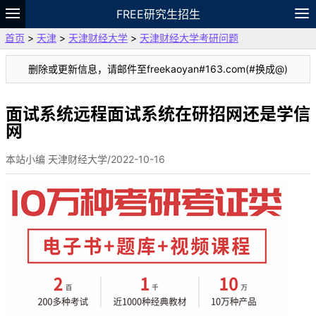
FREE研究生招生
首页
>
天津
>
天津财经大学
>
天津财经大学考研问题
题库
故事
专题
APP
笔记
论坛
删除或更新信息，请邮件至freekaoyan#163.com(#换成@)
VIP
资料
面试系统远程面试系统在研招网还是学信
网
本站小编 天津财经大学/2022-10-16