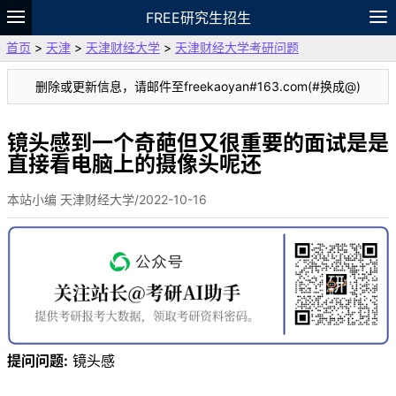
FREE研究生招生
首页
>
天津
>
天津财经大学
>
天津财经大学考研问题
题库
故事
专题
APP
笔记
论坛
删除或更新信息，请邮件至freekaoyan#163.com(#换成@)
VIP
资料
镜头感到一个奇葩但又很重要的面试是是
直接看电脑上的摄像头呢还
本站小编 天津财经大学/2022-10-16
提问问题:
镜头感