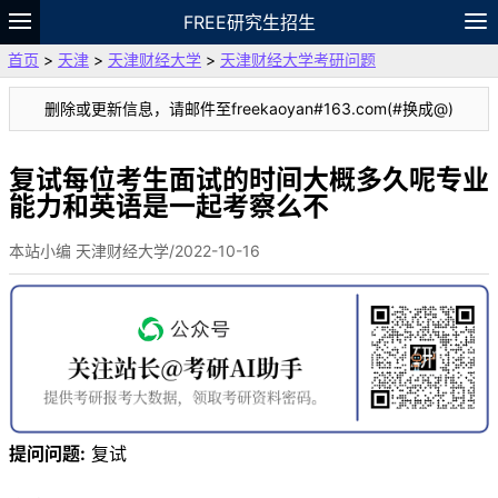
FREE研究生招生
首页
>
天津
>
天津财经大学
>
天津财经大学考研问题
题库
故事
专题
APP
笔记
论坛
删除或更新信息，请邮件至freekaoyan#163.com(#换成@)
VIP
资料
复试每位考生面试的时间大概多久呢专业
能力和英语是一起考察么不
本站小编 天津财经大学/2022-10-16
提问问题:
复试