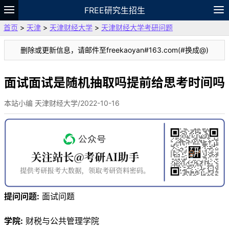
FREE研究生招生
首页
>
天津
>
天津财经大学
>
天津财经大学考研问题
题库
故事
专题
APP
笔记
论坛
删除或更新信息，请邮件至freekaoyan#163.com(#换成@)
VIP
资料
面试面试是随机抽取吗提前给思考时间吗
本站小编 天津财经大学/2022-10-16
提问问题:
面试问题
学院:
财税与公共管理学院