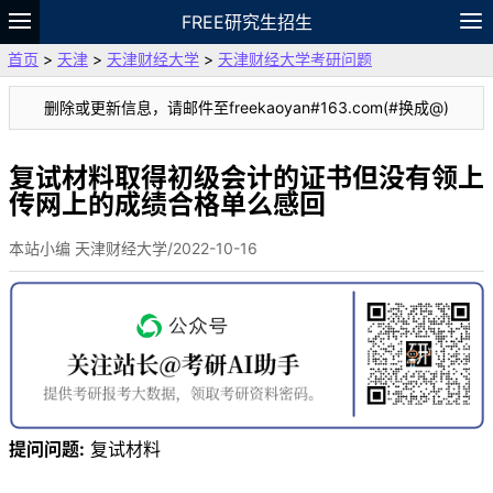
FREE研究生招生
首页
>
天津
>
天津财经大学
>
天津财经大学考研问题
题库
故事
专题
APP
笔记
论坛
删除或更新信息，请邮件至freekaoyan#163.com(#换成@)
VIP
资料
复试材料取得初级会计的证书但没有领上
传网上的成绩合格单么感回
本站小编 天津财经大学/2022-10-16
提问问题:
复试材料