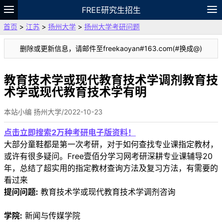
FREE研究生招生
首页
>
江苏
>
扬州大学
>
扬州大学考研问题
题库
故事
专题
APP
笔记
论坛
删除或更新信息，请邮件至freekaoyan#163.com(#换成@)
VIP
资料
教育技术学或现代教育技术学调剂教育技
术学或现代教育技术学有明
本站小编 扬州大学/2022-10-23
点击立即搜索2万种考研电子版资料！
大部分童鞋都是第一次考研，对于如何查找专业课指定教材，
或许有很多疑问。Free壹佰分学习网考研深耕专业课辅导20
年，总结了超实用的指定教材查询方法及复习方法，有需要的
看过来
提问问题:
教育技术学或现代教育技术学调剂咨询
学院:
新闻与传媒学院