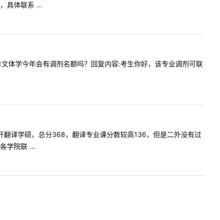
体联系 ...
0501Z1文体学今年会有调剂名额吗？回复内容:考生你好，该专业调剂可联
报考南开翻译学硕，总分368，翻译专业课分数较高136，但是二外没有过
院联 ...