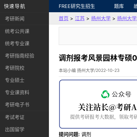
快速导航
FREE研究生招生
题库
首页
>
江苏
>
扬州大学
>
扬州大学
考研新闻
统考公共课
统考专业课
考研指南经验
调剂报考风景园林专硕0
考研院校
本站小编 扬州大学/2022-10-23
专业硕士
专业课资料
考研电子书
考试考证
出国留学
提问问题:
调剂