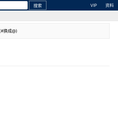
VIP
资料
搜索
(#换成@)