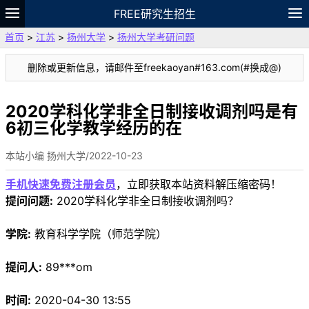
FREE研究生招生
首页
>
江苏
>
扬州大学
>
扬州大学考研问题
题库
故事
专题
APP
笔记
论坛
删除或更新信息，请邮件至freekaoyan#163.com(#换成@)
VIP
资料
2020学科化学非全日制接收调剂吗是有
6初三化学教学经历的在
本站小编 扬州大学/2022-10-23
手机快速免费注册会员
，立即获取本站资料解压缩密码！
提问问题:
2020学科化学非全日制接收调剂吗？
学院:
教育科学学院（师范学院）
提问人:
89***om
时间:
2020-04-30 13:55