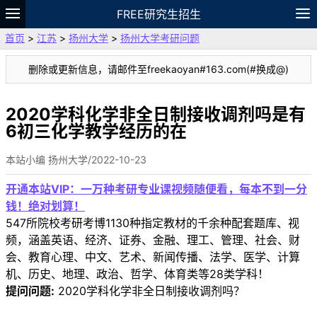
FREE研究生招生
首页
>
江苏
>
扬州大学
>
扬州大学考研问题
题库
故事
专题
APP
笔记
论坛
删除或更新信息，请邮件至freekaoyan#163.com(#换成@)
VIP
资料
2020学科化学非全日制接收调剂吗是有
6初三化学教学经历的在
本站小编 扬州大学/2022-10-23
开通本站VIP：一万种考研专业课视频随便看，每本不到一分
钱！绝对划算！
547所院校考研考博1130种指定教材的千余种配套题库、视
频，涵盖英语、经济、证券、金融、理工、管理、社会、财
会、教育心理、中文、艺术、新闻传播、法学、医学、计算
机、历史、地理、政治、哲学、体育类等28类学科！
提问问题:
2020学科化学非全日制接收调剂吗？