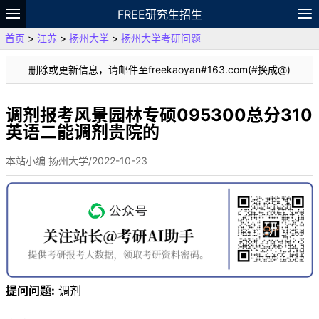
FREE研究生招生
首页
>
江苏
>
扬州大学
>
扬州大学考研问题
题库
故事
专题
APP
笔记
论坛
删除或更新信息，请邮件至freekaoyan#163.com(#换成@)
VIP
资料
调剂报考风景园林专硕095300总分310
英语二能调剂贵院的
本站小编 扬州大学/2022-10-23
提问问题:
调剂