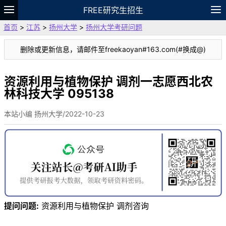
FREE研究生招生
首页
>
江苏
>
扬州大学
>
扬州大学考研问题
题库
故事
专题
APP
笔记
论坛
删除或更新信息，请邮件至freekaoyan#163.com(#换成@)
VIP
资料
资源利用与植物保护 调剂一志愿西北农
林科技大学 095138
本站小编 扬州大学/2022-10-23
提问问题:
资源利用与植物保护 调剂咨询