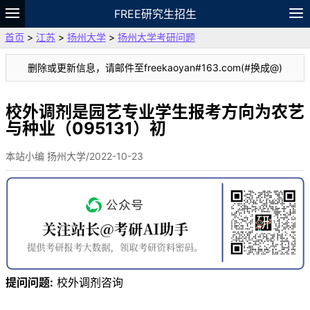
FREE研究生招生
首页
>
江苏
>
扬州大学
>
扬州大学考研问题
题库
故事
专题
APP
笔记
论坛
删除或更新信息，请邮件至freekaoyan#163.com(#换成@)
VIP
资料
校外调剂是园艺专业学生报考方向为农艺
与种业（095131）初
本站小编 扬州大学/2022-10-23
提问问题:
校外调剂咨询