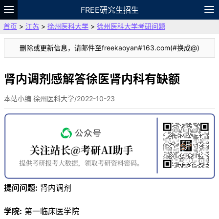
FREE研究生招生
首页
>
江苏
>
徐州医科大学
>
徐州医科大学考研问题
题库
故事
专题
APP
笔记
论坛
删除或更新信息，请邮件至freekaoyan#163.com(#换成@)
VIP
资料
肾内调剂感解答徐医肾内科有缺额
本站小编 徐州医科大学/2022-10-23
提问问题:
肾内调剂
学院:
第一临床医学院