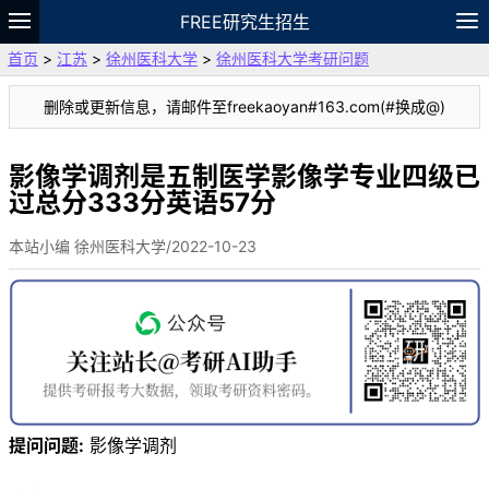
FREE研究生招生
首页
>
江苏
>
徐州医科大学
>
徐州医科大学考研问题
题库
故事
专题
APP
笔记
论坛
删除或更新信息，请邮件至freekaoyan#163.com(#换成@)
VIP
资料
影像学调剂是五制医学影像学专业四级已
过总分333分英语57分
本站小编 徐州医科大学/2022-10-23
提问问题:
影像学调剂