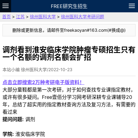
FREE研究生招生
首页
>
江苏
>
徐州医科大学
>
徐州医科大学考研问题
题库
故事
专题
APP
笔记
论坛
删除或更新信息，请邮件至freekaoyan#163.com(#换成@)
VIP
资料
调剂看到淮安临床学院肿瘤专硕招生只有
一个名额的调剂名额会扩招
本站小编 徐州医科大学/2022-10-23
点击立即搜索2万种考研电子版资料！
大部分童鞋都是第一次考研，对于如何查找专业课指定教材，
或许有很多疑问。Free壹佰分学习网考研深耕专业课辅导20
年，总结了超实用的指定教材查询方法及复习方法，有需要的
看过来
提问问题:
调剂
学院:
淮安临床学院