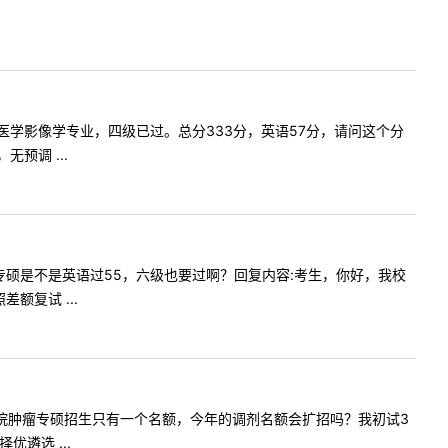
是五年制医学影像学专业，四级已过。总分333分，英语57分，请问这个分
预调 ...
调剂临床专硕是不是英语过55，六级也要过啊？回复内容:考生，你好，我校
复试 ...
淮安临床学院肿瘤专硕招生只有一个名额，今年的调剂名额会扩招吗？我初试3
遴选 ...