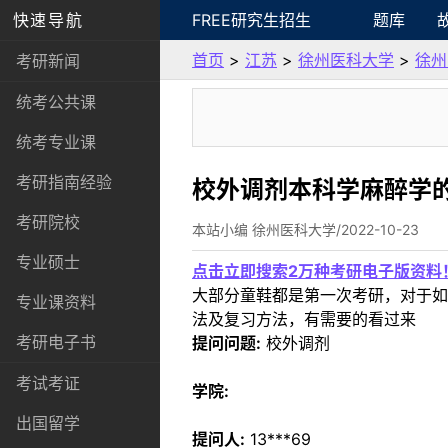
快速导航
FREE研究生招生
题库
首页
>
江苏
>
徐州医科大学
>
徐州
考研新闻
统考公共课
统考专业课
考研指南经验
校外调剂本科学麻醉学
考研院校
本站小编 徐州医科大学/2022-10-23
专业硕士
点击立即搜索2万种考研电子版资料
大部分童鞋都是第一次考研，对于如
专业课资料
法及复习方法，有需要的看过来
考研电子书
提问问题:
校外调剂
考试考证
学院:
出国留学
提问人:
13***69