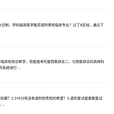
问专接本，全日制，学的临床医学能否调剂贵校临床专业？过了A区线，通过了
考的江苏大学临床检验诊断学，但是我考的是西医综合二，与西医综合的具体科
统进行 ...
几个调剂名额？2.316分有没有调剂到贵校的希望？3.调剂复试是差额复试
..