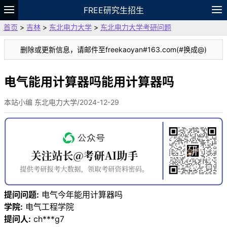
FREE研究生招生
首页
>
吉林
>
东北电力大学
>
东北电力大学考研问题
题库
故事
专题
APP
笔记
论坛
删除或更新信息，请邮件至freekaoyan#163.com(#换成@)
VIP
资料
电气能用计算器吗能用计算器吗
本站小编 东北电力大学/2024-12-29
提问问题:
电气今年能用计算器吗
学院:
电气工程学院
提问人:
ch***g7