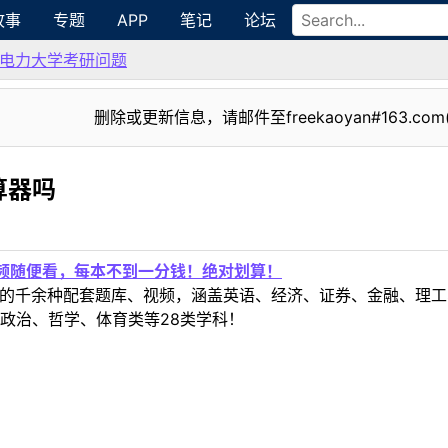
故事
专题
APP
笔记
论坛
电力大学考研问题
删除或更新信息，请邮件至freekaoyan#163.com
算器吗
视频随便看，每本不到一分钱！绝对划算！
定教材的千余种配套题库、视频，涵盖英语、经济、证券、金融、
政治、哲学、体育类等28类学科！