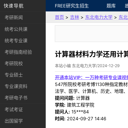
快速导航
FREE研究生招生
题库
首页
>
吉林
>
东北电力大学
>
东北
考研新闻
统考公共课
统考专业课
考研指南经验
计算器材料力学还用计
考研院校
本站小编 东北电力大学/2024-12-29
专业硕士
开通本站VIP：一万种考研专业课
547所院校考研考博1130种指
专业课资料
法学、医学、计算机、历史、地理、
考研电子书
提问问题:
计算器
学院:
建筑工程学院
考试考证
提问人:
15***84
时间:
2024-09-27 14:46
出国留学