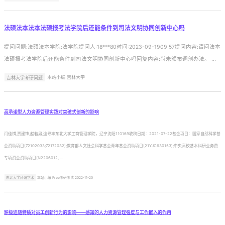
法硕法本法本法硕报考法学院后还能条件到司法文明协同创新中心吗
提问问题:法硕法本学院:法学院提问人:18***80时间:2023-09-1909:57提问内容:请问法本
法硕报考法学院后还能条件到司法文明协同创新中心吗回复内容:尚未颁布调剂办法。 ...
吉林大学考研问题
本站小编 吉林大学
高承诺型人力资源管理实践对突破式创新的影响
闫佳祺,贾建锋,赵若男,连粤丰东北大学工商管理学院，辽宁沈阳110169收稿日期：2021-07-22基金项目：国家自然科学基
金资助项目(72102033;72172032);教育部人文社会科学基金青年基金资助项目(21YJC630153);中央高校基本科研业务费
专项资金资助项目(N2206012, ...
东北大学科研学术
本站小编 Free考研考试 2022-11-20
积极追随特质对员工创新行为的影响——感知的人力资源管理强度与工作嵌入的作用