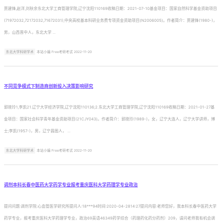
贾建锋,赵洋,刘秋余东北大学工商管理学院,辽宁沈阳110169收稿日期：2021-07-10基金项目：国家自然科学基金资助项目
(71972032,72172032,71672031);中央高校基本科研业务费专项资金资助项目(N2006005)。作者简介：贾建锋(1980-)，
男，山西晋中人，东北大学 ...
东北大学科研学术
本站小编 Free考研考试 2022-11-20
不同竞争模式下制造商创新投入决策影响研究
郭晓玲1,李凯21.辽宁大学经济学院,辽宁沈阳110136;2.东北大学工商管理学院,辽宁沈阳110169收稿日期：2021-01-27基
金项目：国家社会科学青年基金资助项目(21CJY043)。作者简介：郭晓玲(1989-)，女，辽宁大连人，辽宁大学讲师，博
士;李凯(1957-)，男，辽宁昌图人， ...
东北大学科研学术
本站小编 Free考研考试 2022-11-20
调剂本科长春中医药大学药学专业报考重庆医科大学药理学专业政治
提问问题:调剂学院:心血管医学研究所提问人:18***94时间:2020-04-2814:27提问内容:老师您好，我本科长春中医药大学
药学专业，报考重庆医科大学药理学专业，政治69英语46349药学综合（药理药化药分药剂）209，请问老师我有机会调