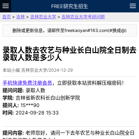
FREE研究生招生
首页
>
吉林
>
吉林农业大学
>
吉林农业大学考研问题
题库
故事
专题
APP
笔记
论坛
删除或更新信息，请邮件至freekaoyan#163.com(#换成@)
VIP
资料
录取人数去农艺与种业长白山院全日制去
录取人数是多少人
本站小编 吉林农业大学/2024-12-29
手机快速免费注册会员
，立即获取本站资料解压缩密码！
提问问题:
录取人数
学院:
吉林省新农科长白山创新学院
提问人:
15***90
时间:
2024-09-28 15:33
提问内容:
老师您好，请问一下去年农艺与种业长白山院全日