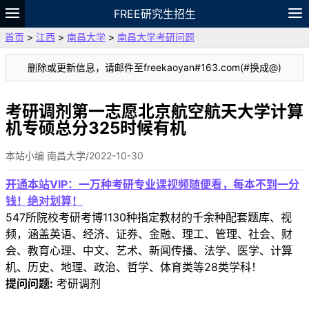
FREE研究生招生
首页
>
江西
>
南昌大学
>
南昌大学考研问题
题库
故事
专题
APP
笔记
论坛
删除或更新信息，请邮件至freekaoyan#163.com(#换成@)
VIP
资料
考研调剂第一志愿北京航空航天大学计算
机专硕总分325时候有机
本站小编 南昌大学/2022-10-30
开通本站VIP：一万种考研专业课视频随便看，每本不到一分
钱！绝对划算！
547所院校考研考博1130种指定教材的千余种配套题库、视
频，涵盖英语、经济、证券、金融、理工、管理、社会、财
会、教育心理、中文、艺术、新闻传播、法学、医学、计算
机、历史、地理、政治、哲学、体育类等28类学科！
提问问题:
考研调剂