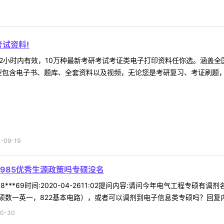
试资料!
2小时内有效，10万种最新考研考试考证类电子打印资料任你选。涵盖全国
型包含电子书、题库、全套资料以及视频，无论您是考研复习、考证刷题，还
09-19
985优秀生源政策吗专硕没名
8***69时间:2020-04-2611:02提问内容:请问今年电气工程专
数一英一，822基本电路），或者可以调剂到电子信息类专硕吗？回复内容:
0-30