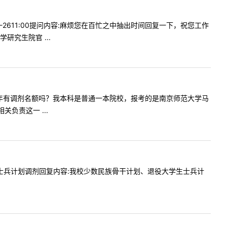
4-2611:00提问内容:麻烦您在百忙之中抽出时间回复一下，祝您工作
究生院官 ...
我们学院今年有调剂名额吗？我本科是普通一本院校，报考的是南京师范大学马
负责这一 ...
是否接受士兵计划调剂回复内容:我校少数民族骨干计划、退役大学生士兵计