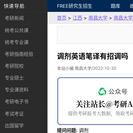
快速导航
FREE研究生招生
题库
首页
>
江西
>
南昌大学
>
南昌大学
考研新闻
统考公共课
统考专业课
考研指南经验
调剂英语笔译有招调吗
考研院校
本站小编 南昌大学/2022-10-30
专业硕士
专业课资料
考研电子书
考试考证
出国留学
提问问题:
调剂