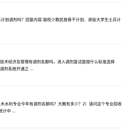
学接收士兵计划调剂吗？回复内容:我校少数民族骨干计划、退役大学生士兵计
企业管理和技术经济及管理有调剂名额吗，进入调剂复试是按什么标准选择
系统开通之 ...
的0859土木水利专业今年有调剂名额吗？大概有多少？2）请问这个专业招收
中 ...