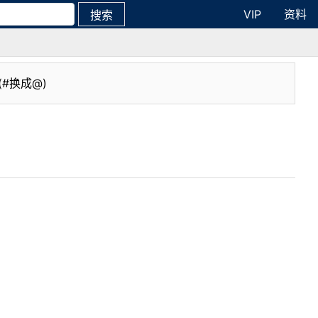
VIP
资料
搜索
(#换成@)