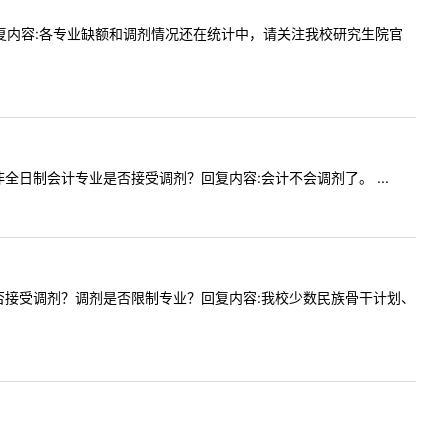
额吗？回复内容:各专业缺额和调剂情况还在统计中，请关注我校研究生院官
容:非全日制会计专业是否接受调剂？回复内容:会计不会调剂了。 ...
兵计划是否接受调剂？调剂是否限制专业？回复内容:我校少数民族骨干计划、