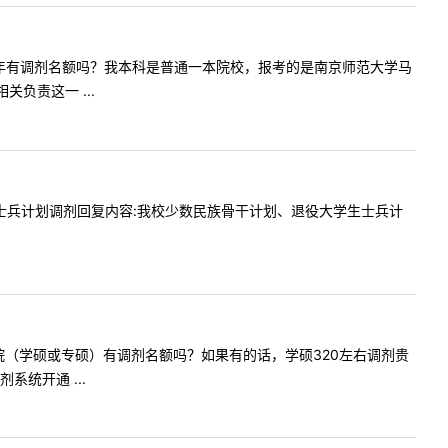
我们学院今年有调剂名额吗？我本科是普通一本院校，报考的是南京师范大学马
负责这一 ...
是否接受士兵计划调剂回复内容:我校少数民族骨干计划、退役大学生士兵计
校食品学院（学硕或专硕）有调剂名额吗？如果有的话，学硕320左右调剂贵
统开通 ...