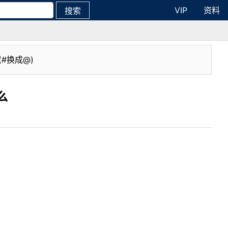
VIP
资料
搜索
(#换成@)
么