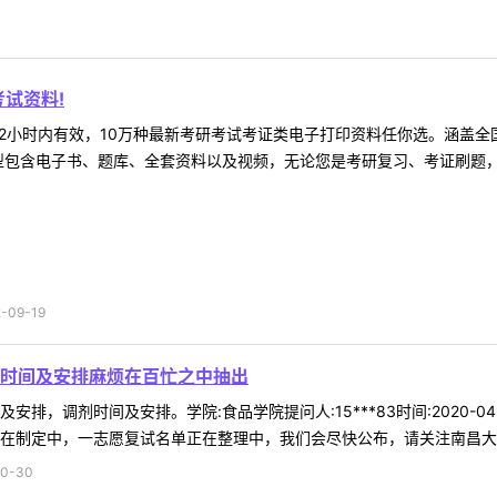
试资料!
2小时内有效，10万种最新考研考试考证类电子打印资料任你选。涵盖全国
型包含电子书、题库、全套资料以及视频，无论您是考研复习、考证刷题，还
09-19
时间及安排麻烦在百忙之中抽出
排，调剂时间及安排。学院:食品学院提问人:15***83时间:2020-0
在制定中，一志愿复试名单正在整理中，我们会尽快公布，请关注南昌大学研
0-30