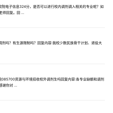
考贵校的软院电子信息324分，是否可以进行校内调剂调入相关的专业呢？如
回复。回 ...
接受少干调剂吗？有生源限制吗？回复内容:我校少数民族骨干计划、退役大
请问贵院085700资源与环境招收校外调剂生吗回复内容:各专业缺额和调剂
你对 ...