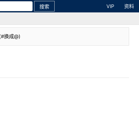
VIP
资料
搜索
(#换成@)