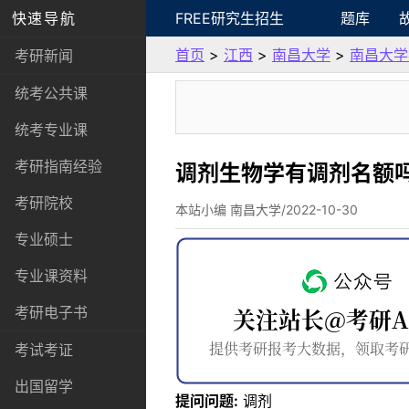
快速导航
FREE研究生招生
题库
首页
>
江西
>
南昌大学
>
南昌大学
考研新闻
统考公共课
统考专业课
考研指南经验
调剂生物学有调剂名额
考研院校
本站小编 南昌大学/2022-10-30
专业硕士
专业课资料
考研电子书
考试考证
出国留学
提问问题:
调剂