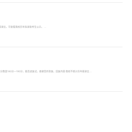
报录比，可查看我校历年拟录取考生公示。 ...
标分数是180分—190分，能否进复试。感谢您的答复。回复内容:我校不统计历年报录比 ...