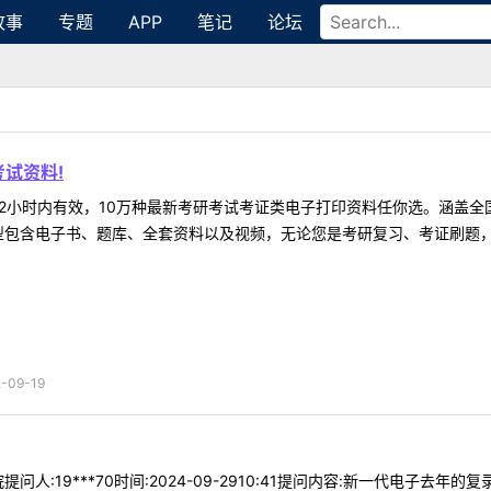
故事
专题
APP
笔记
论坛
试资料!
2小时内有效，10万种最新考研考试考证类电子打印资料任你选。涵盖全国
型包含电子书、题库、全套资料以及视频，无论您是考研复习、考证刷题，还
09-19
人:19***70时间:2024-09-2910:41提问内容:新一代电子去年的