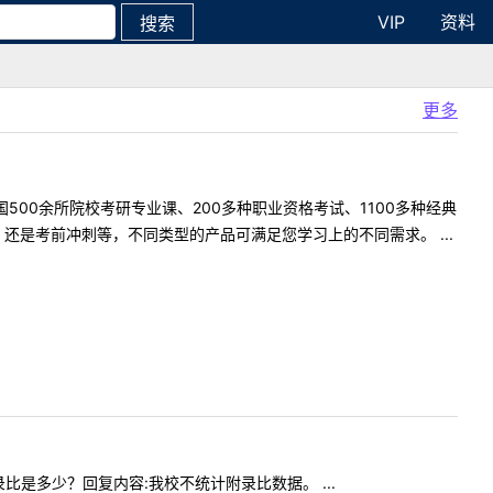
VIP
资料
搜索
更多
500余所院校考研专业课、200多种职业资格考试、1100多种经典
是考前冲刺等，不同类型的产品可满足您学习上的不同需求。 ...
复录比是多少？回复内容:我校不统计附录比数据。 ...