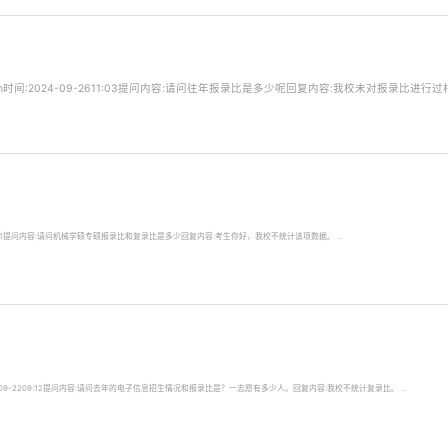
时间:2024-09-2611:03提问内容:请问往年报录比是多少呢回复内容:我校未对报录比进行过相关
213:41提问内容:请问机械学硕专硕报录比和复录比是多少回复内容:考生你好，我校不统计该项数据。 ...
3-09-2209:12提问内容:请问去年的电子信息招生情况和报录比是？一志愿有多少人。回复内容:我校不统计复录比。 ...