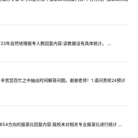
一下23年自然地理报考人数回复内容:该数据没有具体统计。 ...
师您好，辛苦您百忙之中抽出时间解答问题。谢谢老师！1.请问贵校24预计
647854方向的报录比回复内容:我校未对相关专业报录比进行统计 ...