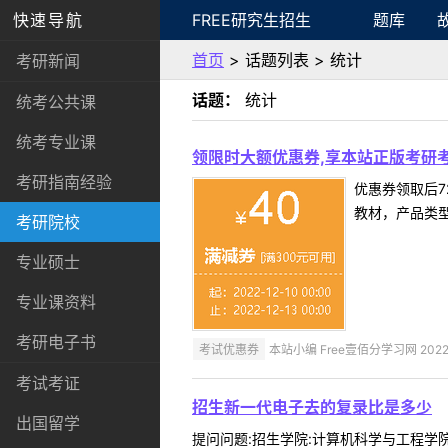
快速导航
FREE研究生招生
题库
首页
> 话题列表 > 统计
考研新闻
话题：
统计
统考公共课
统考专业课
领限时大额优惠券,享本站正版考研考
考研指南经验
优惠券领取后7
教材，产品类
考研院校
专业硕士
专业课资料
考研电子书
考试优惠券
本站小编 Free壹佰分学习网 2022-
考试考证
招生新一代电子去的复录比是多少
出国留学
提问问题:招生学院:计算机科学与工程学院提问