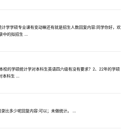
一下理学统计学学硕专业课有变动嘛还有就是招生人数回复内容:同学你好，欢
的拟招生 ...
问一下报考本校的学硕统计学对本科生英语四六级有没有要求？2、22年的学硕
科生 ...
吗报录比多少呢回复内容:可以；未做统计。 ...