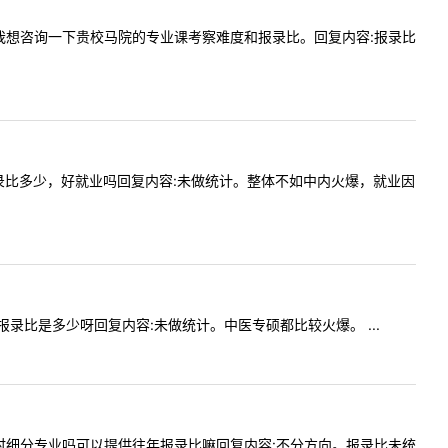
好老师，我想咨询一下贵校马院的专业课考察难度和报录比。回复内容:报录比
骨伤科报录比多少，好就业吗回复内容:未做统计。整体不如中内火爆，就业因
年的报录比是多少呀回复内容:未做统计。中医专硕都比较火爆。 ...
科学报考时细分专业吗可以提供往年报录比嘛回复内容:不分方向。报录比未统