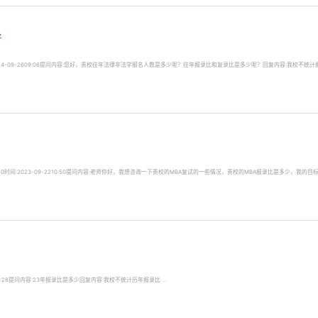
多
:2024-09-2609:06提问内容:您好，贵校往年法律非法学报名人数是多少呢？往年报录比和复录比是多少呢？回复内容:我校不统计
50时间:2023-09-2210:50提问内容:老师你好，我想咨询一下贵校的MBA复试的一些情况，贵校的MBA报录比是多少，我的目
09:28提问内容:23年报录比是多少回复内容:我校不统计历年报录比 ...