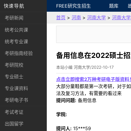
快速导航
FREE研究生招生
题库
首页
>
河南
>
河南大学
>
河南大学
考研新闻
统考公共课
统考专业课
考研指南经验
备用信息在2022硕士
考研院校
本站小编 河南大学/2022-10-17
专业硕士
点击立即搜索2万种考研电子版资料
大部分童鞋都是第一次考研，对于如
专业课资料
法及复习方法，有需要的看过来
考研电子书
提问问题:
备用信息
考试考证
学院:
出国留学
提问人:
15***59