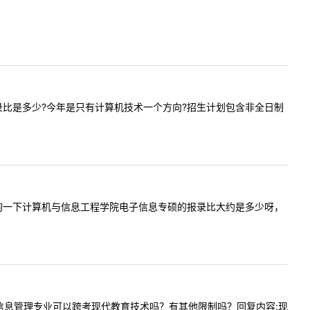
信息的报录比是多少?今年是只有计算机技术一个方向?招生计划包含非全日制
您好。想咨询一下计算机与信息工程学院电子信息专硕的报录比大约是多少呀，
是计算机信息管理专业可以跨考现代教育技术吗？有其他限制吗？回复内容:现