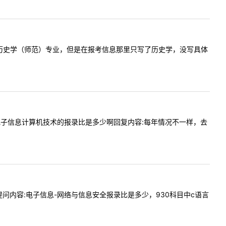
本科学的是历史学（师范）专业，但是在报考信息那里只写了历史学，没写具体
想问一下电子信息计算机技术的报录比是多少啊回复内容:每年情况不一样，去
:42提问内容:电子信息-网络与信息安全报录比是多少，930科目中c语言