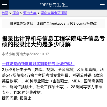
FREE研究生招生
首页
>
河南
>
河南大学
>
河南大学考研问题
题库
故事
专题
APP
笔记
论坛
删除或更新信息，请邮件至freekaoyan#163.com(#换成@)
VIP
资料
报录比计算机与信息工程学院电子信息专
硕的报录比大约是多少呀解
本站小编 河南大学/2022-10-17
一杯奶茶的钱就可以买到考研专业课资料！
2万种考研电子书（题库、视频、全套资料）及历年真题，涵
盖547所院校4万余个考研考博专业科目、考研公共课（政治
英语数学）、40种专业硕士（金融硕士、MBA、国际商务硕
士、新闻传播硕士、社会工作硕士等）、28类同等学力申硕
专业、1130种经典教材。
提问问题:
报录比