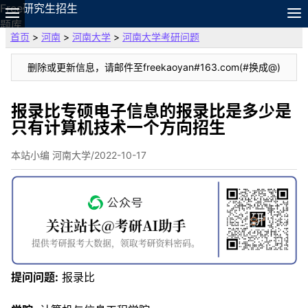
Free研究生招生
题库
首页
>
河南
>
河南大学
>
河南大学考研问题
故事
专题
删除或更新信息，请邮件至freekaoyan#163.com(#换成@)
APP
笔记
论坛
报录比专硕电子信息的报录比是多少是
只有计算机技术一个方向招生
搜索
VIP
本站小编 河南大学/2022-10-17
资料
提问问题:
报录比