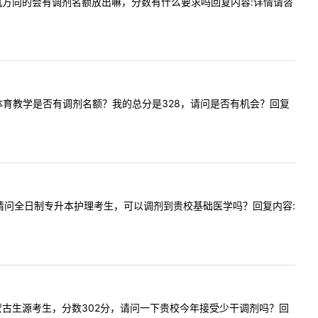
信息计算机方向的会有调剂名额放出嘛，分数有什么要求吗回复内容:详情请咨
贵校今年体育教学是否有调剂名额？我的总分是328，请问是否有机会？回复
的解答！请问全日制专升本护理考生，可以调剂到贵校基础医学吗？回复内容:
，我是内蒙古生源考生，分数302分，请问一下贵校今年接受少干调剂吗？回