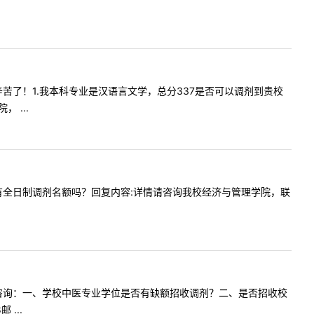
好！您辛苦了！1.我本科专业是汉语言文学，总分337是否可以调剂到贵校
 ...
计专硕还有全日制调剂名额吗？回复内容:详情请咨询我校经济与管理学院，联
个问题向您咨询：一、学校中医专业学位是否有缺额招收调剂？二、是否招收校
...