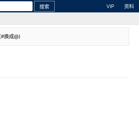
VIP
资料
搜索
(#换成@)