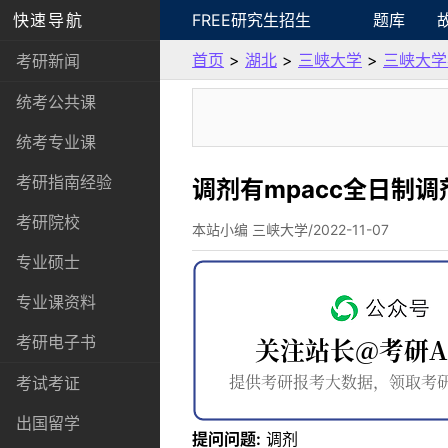
快速导航
FREE研究生招生
题库
首页
>
湖北
>
三峡大学
>
三峡大学
考研新闻
统考公共课
统考专业课
考研指南经验
调剂有mpacc全日制
考研院校
本站小编 三峡大学/2022-11-07
专业硕士
专业课资料
考研电子书
考试考证
出国留学
提问问题:
调剂