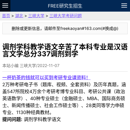
FREE研究生招生
首页
>
湖北
>
三峡大学
>
三峡大学考研问题
题库
故事
专题
APP
笔记
论坛
删除或更新信息，请邮件至freekaoyan#163.com(#换成@)
VIP
资料
调剂学科教学语文辛苦了本科专业是汉语
言文学总分337调剂到学
本站小编 三峡大学/2022-11-07
一杯奶茶的钱就可以买到考研专业课资料！
2万种考研电子书（题库、视频、全套资料）及历年真题，涵
盖547所院校4万余个考研考博专业科目、考研公共课（政治
英语数学）、40种专业硕士（金融硕士、MBA、国际商务硕
士、新闻传播硕士、社会工作硕士等）、28类同等学力申硕
专业、1130种经典教材。
提问问题:
调剂学科教学语文