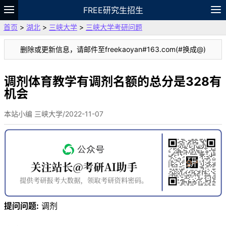
FREE研究生招生
首页
>
湖北
>
三峡大学
>
三峡大学考研问题
题库
故事
专题
APP
笔记
论坛
删除或更新信息，请邮件至freekaoyan#163.com(#换成@)
VIP
资料
调剂体育教学有调剂名额的总分是328有
机会
本站小编 三峡大学/2022-11-07
提问问题:
调剂