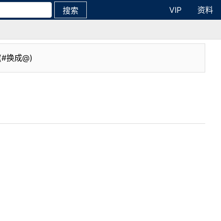
VIP
资料
搜索
(#换成@)