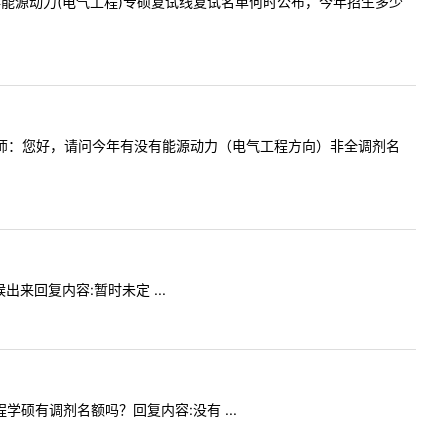
内容:今年能源动力(电气工程)专硕复试线复试名单何时公布，今年招生多少
问内容:老师：您好，请问今年有没有能源动力（电气工程方向）非全调剂名
候出来回复内容:暂时未定 ...
工程学硕有调剂名额吗？回复内容:没有 ...