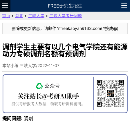
FREE研究生招生
首页
>
湖北
>
三峡大学
>
三峡大学考研问题
题库
故事
专题
APP
笔记
论坛
删除或更新信息，请邮件至freekaoyan#163.com(#换成@)
VIP
资料
调剂学生主要有以几个电气学院还有能源
动力专硕调剂名额有预调剂
本站小编 三峡大学/2022-11-07
提问问题:
调剂