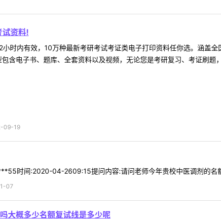
试资料!
2小时内有效，10万种最新考研考试考证类电子打印资料任你选。涵盖全国
型包含电子书、题库、全套资料以及视频，无论您是考研复习、考证刷题，还
09-19
*55时间:2020-04-2609:15提问内容:请问老师今年贵校中医调剂的名额
1-07
吗大概多少名额复试线是多少呢