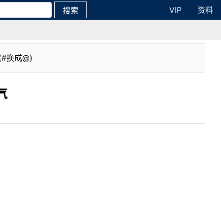
VIP
资料
搜索
(#换成@)
气