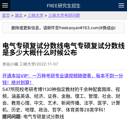
FREE研究生招生
首页
>
湖北
>
三峡大学
>
三峡大学考研问题
题库
故事
专题
APP
笔记
论坛
删除或更新信息，请邮件至freekaoyan#163.com(#换成@)
VIP
资料
电气专硕复试分数线电气专硕复试分数线
是多少大概什么时候公布
本站小编 三峡大学/2022-11-07
开通本站VIP：一万种考研专业课视频随便看，每本不到一分
钱！绝对划算！
547所院校考研考博1130种指定教材的千余种配套题库、视
频，涵盖英语、经济、证券、金融、理工、管理、社会、财
会、教育心理、中文、艺术、新闻传播、法学、医学、计算
机、历史、地理、政治、哲学、体育类等28类学科！
提问问题:
电气专硕复试分数线